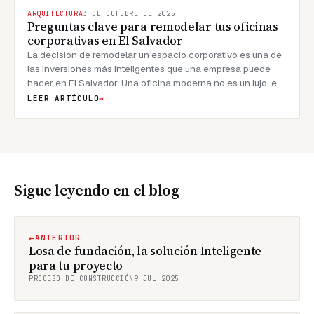
ARQUITECTURA
3 DE OCTUBRE DE 2025
Preguntas clave para remodelar tus oficinas
corporativas en El Salvador
La decisión de remodelar un espacio corporativo es una de
las inversiones más inteligentes que una empresa puede
hacer en El Salvador. Una oficina moderna no es un lujo, es
una herramienta que impulsa la productividad, fortalece la
LEER ARTÍCULO
→
marca y atrae al mejor talento. Pero, ¿por dónde empezar?
A
Sigue leyendo en el blog
←
ANTERIOR
Losa de fundación, la solución Inteligente
para tu proyecto
PROCESO DE CONSTRUCCIÓN
9 JUL 2025