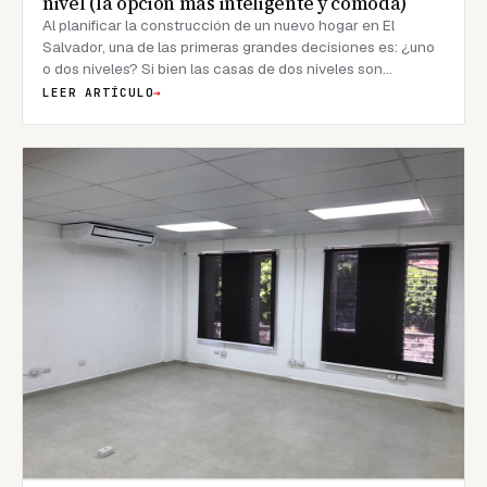
nivel (la opción más inteligente y cómoda)
Al planificar la construcción de un nuevo hogar en El
Salvador, una de las primeras grandes decisiones es: ¿uno
o dos niveles? Si bien las casas de dos niveles son
populares, existe una tendencia creciente y muy inteligente
LEER ARTÍCULO
→
hacia las residencias de un solo nivel. Y no es solo por
moda; es por una