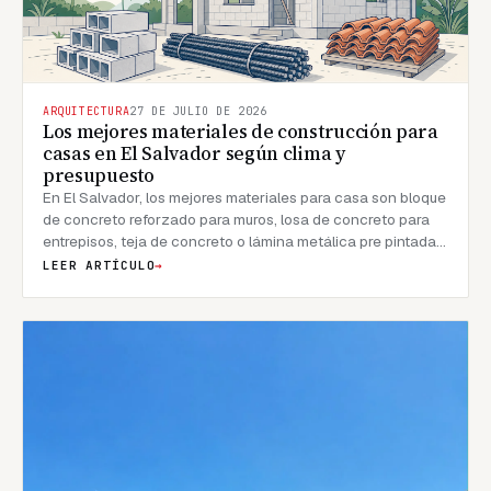
ARQUITECTURA
27 DE JULIO DE 2026
Los mejores materiales de construcción para
casas en El Salvador según clima y
presupuesto
En El Salvador, los mejores materiales para casa son bloque
de concreto reforzado para muros, losa de concreto para
entrepisos, teja de concreto o lámina metálica pre pintada
para techos, cerámica o porcelanato para pisos, y
LEER ARTÍCULO
→
membranas asfálticas o líquidas para impermeabilización.
Esta combinación resuelve las tres exigencias que no
perdona el país: humedad tropical, sismos frecuentes y
lluvias intensas de mayo a octubre. Debajo la desglosamos
por partida, con criterio de rendimiento y de costo real.