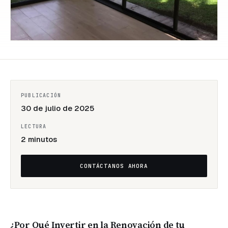
PROYECTOS
Corporativo
Residencial
PUBLICACIÓN
Todos
30 de julio de 2025
los
proyectos
LECTURA
2 minutos
CONTÁCTANOS AHORA
¿Por Qué Invertir en la Renovación de tu