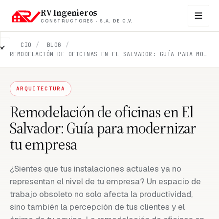
RV Ingenieros
CONSTRUCTORES · S.A. DE C.V.
INICIO
/
BLOG
/
REMODELACIÓN DE OFICINAS EN EL SALVADOR: GUÍA PARA MODERNIZAR TU EMPRESA
EMPRESA
Contacto
ARQUITECTURA
Sobre
nosotros
Remodelación de oficinas en El
Salvador: Guía para modernizar
Propiedades
en
tu empresa
venta
¿Sientes que tus instalaciones actuales ya no
FAQs
representan el nivel de tu empresa? Un espacio de
trabajo obsoleto no solo afecta la productividad,
Blog
sino también la percepción de tus clientes y el