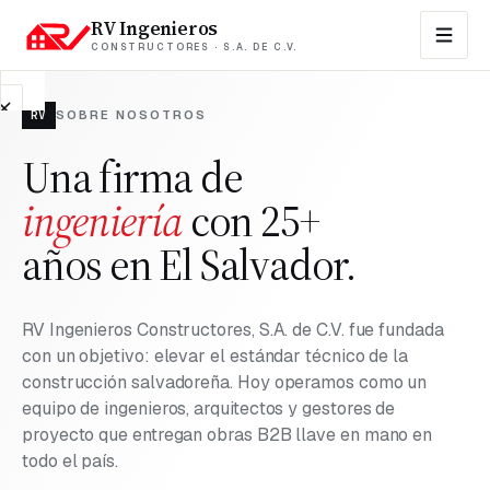
RV Ingenieros
CONSTRUCTORES · S.A. DE C.V.
RV
SOBRE NOSOTROS
EMPRESA
Una firma de
Contacto
ingeniería
Sobre
con 25+
nosotros
años en El Salvador.
Propiedades
en
venta
RV Ingenieros Constructores, S.A. de C.V. fue fundada
con un objetivo: elevar el estándar técnico de la
FAQs
construcción salvadoreña. Hoy operamos como un
equipo de ingenieros, arquitectos y gestores de
proyecto que entregan obras B2B llave en mano en
Blog
todo el país.