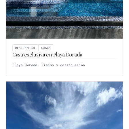
PROYECTOS
Corporativo
Residencial
RESIDENCIAL
CASAS
Casa exclusiva en Playa Dorada
Todos
los
Playa Dorada
· Diseño y construcción
proyectos