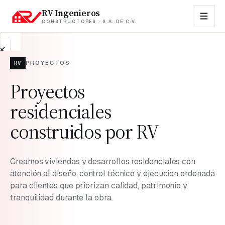
RV Ingenieros
CONSTRUCTORES · S.A. DE C.V.
RV
PROYECTOS
EMPRESA
Proyectos
Contacto
Sobre
residenciales
nosotros
construidos por RV
Propiedades
en
venta
Creamos viviendas y desarrollos residenciales con
atención al diseño, control técnico y ejecución ordenada
FAQs
para clientes que priorizan calidad, patrimonio y
tranquilidad durante la obra.
Blog