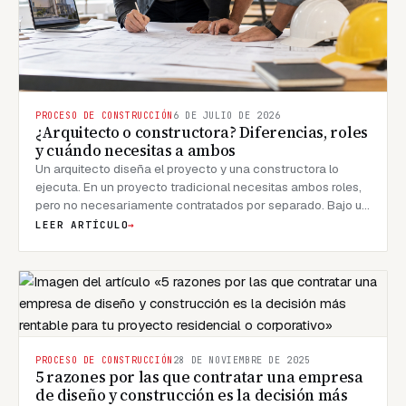
PROCESO DE CONSTRUCCIÓN
6 DE JULIO DE 2026
¿Arquitecto o constructora? Diferencias, roles
y cuándo necesitas a ambos
Un arquitecto diseña el proyecto y una constructora lo
ejecuta. En un proyecto tradicional necesitas ambos roles,
pero no necesariamente contratados por separado. Bajo un
modelo llave en mano, una sola empresa asume las dos
LEER ARTÍCULO
→
responsabilidades, y esa diferencia es la que te ahorra
dinero, tiempo y discusiones.
PROCESO DE CONSTRUCCIÓN
28 DE NOVIEMBRE DE 2025
5 razones por las que contratar una empresa
de diseño y construcción es la decisión más