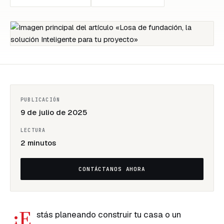
SERVICIOS
Diseño
y
construcción
Construcción
general
PUBLICACIÓN
9 de julio de 2025
Remodelación
corporativa
LECTURA
2 minutos
Obras
civiles
CONTÁCTANOS AHORA
Ver
todos
los
¿E
stás planeando construir tu casa o un
servicios