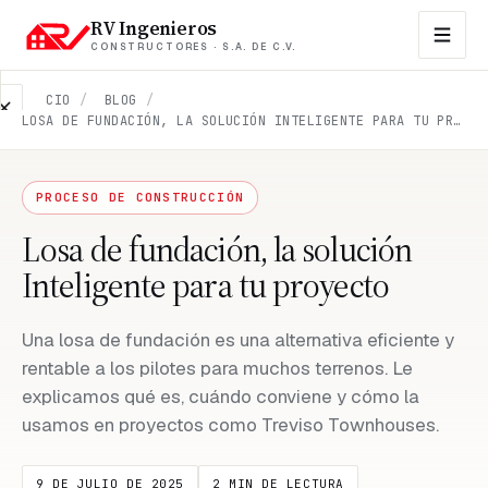
RV Ingenieros
CONSTRUCTORES · S.A. DE C.V.
INICIO
/
BLOG
/
LOSA DE FUNDACIÓN, LA SOLUCIÓN INTELIGENTE PARA TU PROYECTO
EMPRESA
Contacto
PROCESO DE CONSTRUCCIÓN
Sobre
nosotros
Losa de fundación, la solución
Inteligente para tu proyecto
Propiedades
en
venta
Una losa de fundación es una alternativa eficiente y
rentable a los pilotes para muchos terrenos. Le
FAQs
explicamos qué es, cuándo conviene y cómo la
usamos en proyectos como Treviso Townhouses.
Blog
9 DE JULIO DE 2025
2 MIN DE LECTURA