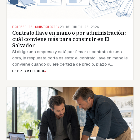
PROCESO DE CONSTRUCCIÓN
20 DE JULIO DE 2026
Contrato llave en mano o por administración:
cuál conviene más para construir en El
Salvador
Si dirige una empresa y está por firmar el contrato de una
obra, la respuesta corta es esta: el contrato llave en mano le
conviene cuando quiere certeza de precio, plazo y
responsable único; el contrato por administración le
LEER ARTÍCULO
→
conviene cuando el alcance todavía está en evolución y
usted tiene tiempo, criterio técnico y tolerancia al riesgo
para intervenir en las decisiones diarias. En RV Ingenieros
Constructores trabajamos exclusivamente bajo la
modalidad llave en mano, y a continuación explicamos por
qué, comparando ambas modalidades con criterios que
importan a un director, gerente o desarrollador en El
Salvador.