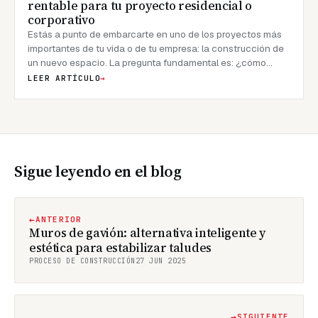
rentable para tu proyecto residencial o
corporativo
Estás a punto de embarcarte en uno de los proyectos más
importantes de tu vida o de tu empresa: la construcción de
un nuevo espacio. La pregunta fundamental es: ¿cómo
gestionarlo? El método tradicional implica contratar a un
LEER ARTÍCULO
→
arquitecto, luego licitar la obra con varios constructores.
Pero hay un
Sigue leyendo en el blog
←
ANTERIOR
Muros de gavión: alternativa inteligente y
estética para estabilizar taludes
PROCESO DE CONSTRUCCIÓN
27 JUN 2025
→
SIGUIENTE