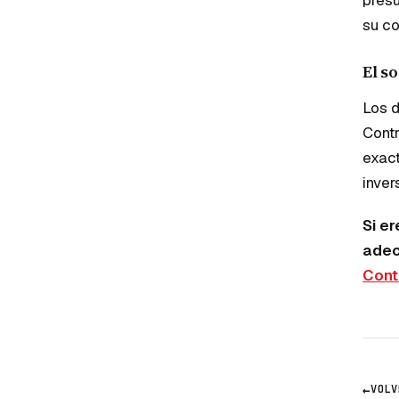
su co
El s
Los d
Contr
exact
inver
Si e
adec
Cont
←
VOLV