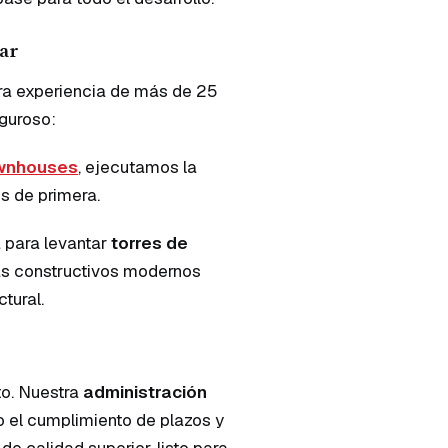
dar
stra experiencia de más de 25
iguroso:
ownhouses
, ejecutamos la
s de primera.
 para levantar
torres de
mas constructivos modernos
tural.
to. Nuestra
administración
o el cumplimiento de plazos y
e calidad superior, listo para