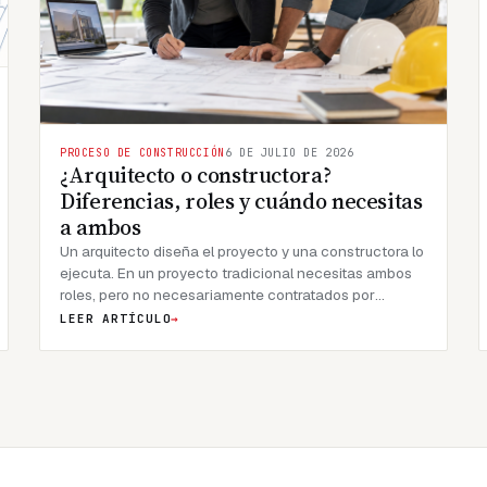
PROCESO DE CONSTRUCCIÓN
6 DE JULIO DE 2026
¿Arquitecto o constructora?
Diferencias, roles y cuándo necesitas
a ambos
Un arquitecto diseña el proyecto y una constructora lo
ejecuta. En un proyecto tradicional necesitas ambos
roles, pero no necesariamente contratados por
separado. Bajo un modelo llave en mano, una sola
LEER ARTÍCULO
→
empresa asume las dos responsabilidades, y esa
diferencia es la que te ahorra dinero, tiempo y
discusiones.