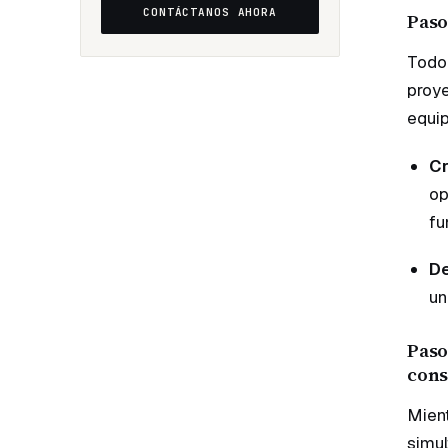
CONTÁCTANOS AHORA
Paso
Todo 
proye
equip
Cr
op
fu
De
un
Paso
cons
Mient
simul