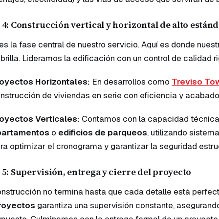
 4: Construcción vertical y horizontal de alto están
es la fase central de nuestro servicio. Aquí es donde nue
brilla. Lideramos la edificación con un control de calidad r
oyectos Horizontales:
En desarrollos como
Treviso T
nstrucción de viviendas en serie con eficiencia y acabado
oyectos Verticales:
Contamos con la capacidad técnica
partamentos
o
edificios de parqueos
, utilizando siste
ra optimizar el cronograma y garantizar la seguridad estruc
 5: Supervisión, entrega y cierre del proyecto
nstrucción no termina hasta que cada detalle está perfec
royectos
garantiza una supervisión constante, asegurand
puesto. Culminamos con la entrega formal de un proyecto d