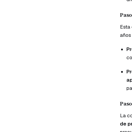
Paso
Esta 
años 
Pr
co
Pr
a
pa
Paso
La co
de p
presu