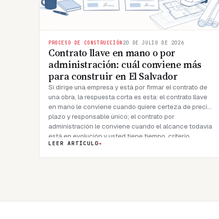
PROCESO DE CONSTRUCCIÓN
20 DE JULIO DE 2026
Contrato llave en mano o por
administración: cuál conviene más
para construir en El Salvador
Si dirige una empresa y está por firmar el contrato de
una obra, la respuesta corta es esta: el contrato llave
en mano le conviene cuando quiere certeza de precio,
plazo y responsable único; el contrato por
administración le conviene cuando el alcance todavía
está en evolución y usted tiene tiempo, criterio
LEER ARTÍCULO
→
técnico y tolerancia al riesgo para intervenir en las
decisiones diarias. En RV Ingenieros Constructores
trabajamos exclusivamente bajo la modalidad llave en
mano, y a continuación explicamos por qué,
comparando ambas modalidades con criterios que
importan a un director, gerente o desarrollador en El
Salvador.