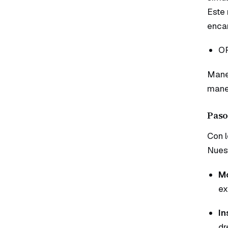
Este 
encar
OP
Manej
maner
Paso
Con l
Nuest
Mo
ex
In
dr