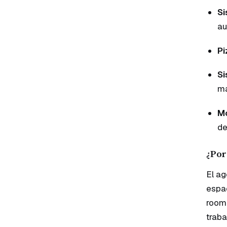
Si
au
Pi
Si
ma
Mo
de
¿Por
El ag
espac
room"
traba