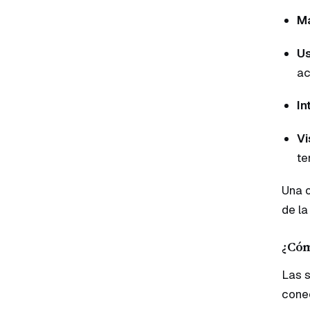
Ma
Us
ac
In
Vi
te
Una o
de la
¿Cóm
Las s
conec