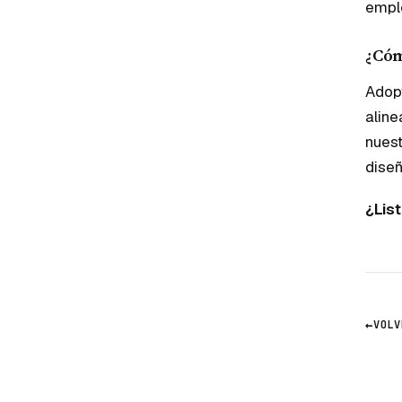
emple
¿Cóm
Adopt
aline
nuest
diseñ
¿Lis
←
VOLV