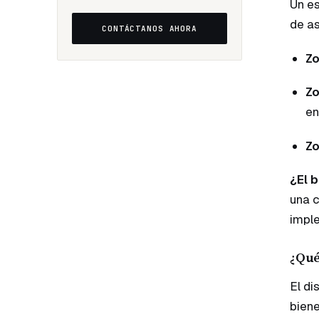
Un es
de as
CONTÁCTANOS AHORA
Zo
Zo
en
Zo
¿El 
una c
imple
¿Qué
El di
biene