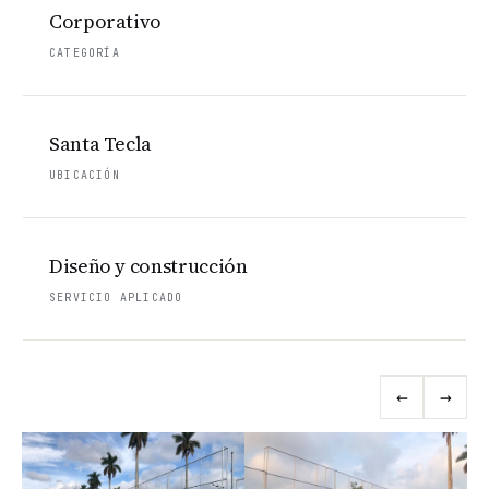
Corporativo
CATEGORÍA
PROYECTOS
Corporativo
Santa Tecla
Residencial
UBICACIÓN
Todos
los
Diseño y construcción
proyectos
SERVICIO APLICADO
←
→