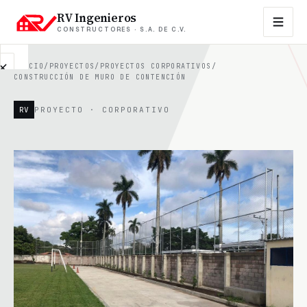
RV Ingenieros
CONSTRUCTORES · S.A. DE C.V.
INICIO
/
PROYECTOS
/
PROYECTOS CORPORATIVOS
/
CONSTRUCCIÓN DE MURO DE CONTENCIÓN
EMPRESA
RV
PROYECTO · CORPORATIVO
Contacto
Sobre
nosotros
Propiedades
en
venta
FAQs
Blog